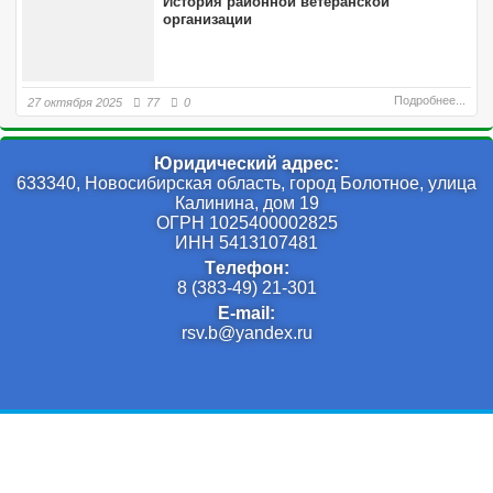
История районной ветеранской
организации
Подробнее...
27 октября 2025
77
0
Юридический адрес:
633340, Новосибирская область, город Болотное, улица
Калинина, дом 19
ОГРН 1025400002825
ИНН 5413107481
Tелефон:
8 (383-49) 21-301
E-mail:
rsv.b@yandex.ru